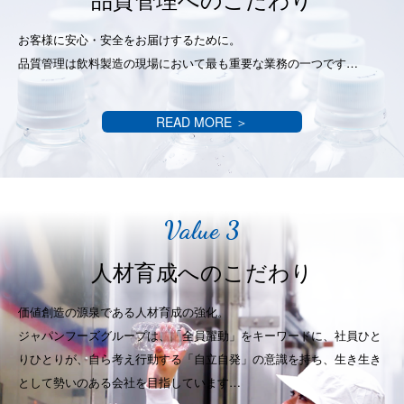
お客様に安心・安全をお届けするために。
品質管理は飲料製造の現場において
最も重要な業務の一つです…
READ MORE ＞
Value 3
人材育成へのこだわり
価値創造の源泉である人材育成の強化。
ジャパンフーズグループは、「全員躍動」をキーワードに、社員ひと
りひとりが、自ら考え行動する「自立自発」の意識を持ち、生き生き
として勢いのある会社を目指しています…