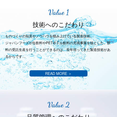
Value 1
技術へのこだわり
ものづくりの知見やノウハウを積み上げている製造技術。
ジャパンフーズが缶飲料やPETボトル飲料の充填事業を
核とした、飲
料の受託生産を行うことができるのは、
長年培ってきた製造技術があ
るからです…
READ MORE ＞
Value 2
品質管理へのこだわり