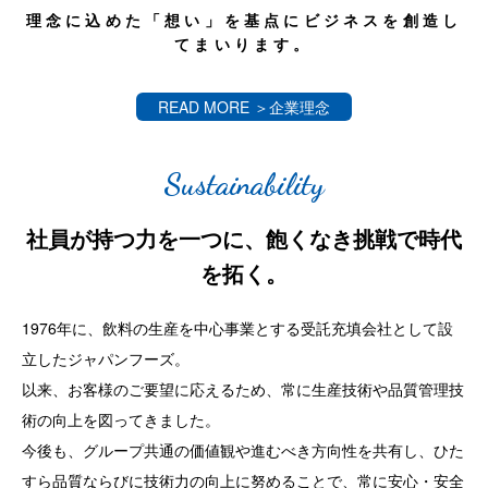
役員一覧
理念に込めた「想い」を基点にビジネスを創造し
ESG関連
てまいります。
関連会社
IRニュース
READ MORE ＞企業理念
電子公告
FAQ
Sustainability
社員が持つ力を一つに、飽くなき挑戦で時代
を拓く。
1976年に、飲料の生産を中心事業とする受託充填会社として設
立したジャパンフーズ。
以来、お客様のご要望に応えるため、常に生産技術や品質管理技
術の向上を図ってきました。
今後も、グループ共通の価値観や進むべき方向性を共有し、ひた
すら品質ならびに技術力の向上に
努めることで、常に安心・安全