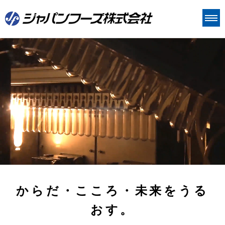
価値づくり
Value 1 技術
ジャパンフーズについて
Value 2 品質
ジャパンフーズについて
CSR
Value 3 人
企業理念
CSR
IR
会社概要
環境
IR情報
採用情報
沿革
社会
経営方針
お問い合わせ
事業内容
ガバナンス
個人投資家の皆様へ
からだ・こころ・未来をうる
工場案内
IR資料
おす。
組織体制
株式情報