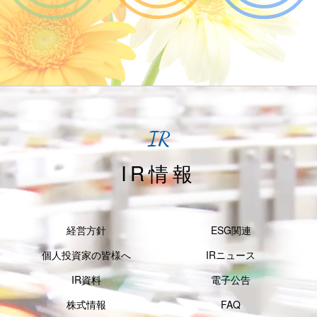
IR
IR情報
経営方針
ESG関連
個人投資家の皆様へ
IRニュース
IR資料
電子公告
株式情報
FAQ