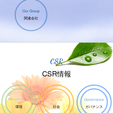
Our Group
関連会社
CSR
CSR情報
Environment
Society
Governance
環境
社会
ガバナンス