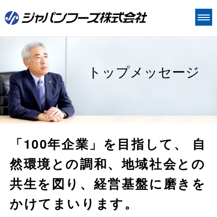
価値づくり
トップメッセージ
Value 1 技術
ジャパンフーズについて
Value 2 品質
ジャパンフーズについて
CSR
Value 3 人
企業理念
CSR
IR
会社概要
環境
IR情報
採用情報
「100年企業」を目指して、
自
沿革
社会
経営方針
然環境との調和、
地域社会との
お問い合わせ
事業内容
ガバナンス
個人投資家の皆様へ
共生を図り、
経営基盤に磨きを
工場案内
IR資料
かけてまいります。
組織体制
株式情報