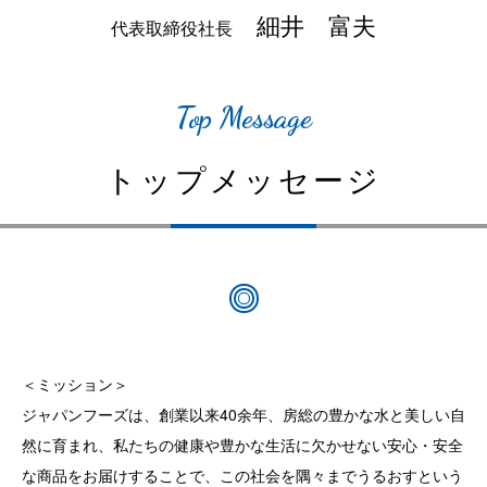
役員一覧
細井 富夫
代表取締役社長
ESG関連
関連会社
IRニュース
Top Message
電子公告
FAQ
トップメッセージ
＜ミッション＞
ジャパンフーズは、創業以来40余年、房総の豊かな水と美しい自
然に育まれ、私たちの健康や豊かな生活に欠かせない安心・安全
な商品をお届けすることで、この社会を隅々までうるおすという