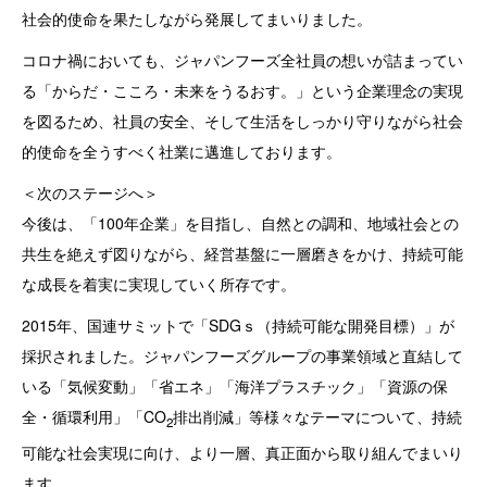
社会的使命を果たしながら発展してまいりました。
コロナ禍においても、ジャパンフーズ全社員の想いが詰まってい
る「からだ・こころ・未来をうるおす。」という企業理念の実現
を図るため、社員の安全、そして生活をしっかり守りながら社会
的使命を全うすべく社業に邁進しております。
＜次のステージへ＞
今後は、「100年企業」を目指し、自然との調和、地域社会との
共生を絶えず図りながら、経営基盤に一層磨きをかけ、持続可能
な成長を着実に実現していく所存です。
2015年、国連サミットで「SDGｓ（持続可能な開発目標）」が
採択されました。ジャパンフーズグループの事業領域と直結して
いる「気候変動」「省エネ」「海洋プラスチック」「資源の保
全・循環利用」「CO
排出削減」等様々なテーマについて、持続
2
可能な社会実現に向け、より一層、真正面から取り組んでまいり
ます。