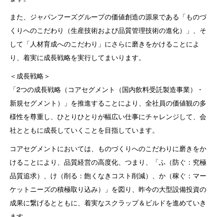
また、ジャパンフーズグループの価値創造の源泉である「ものづ
くりへのこだわり（生産技術および品質管理技術の進化）」、そ
して「人材育成へのこだわり」にさらに磨きをかけることによ
り、着実に成長戦略を実行してまいります。
＜成長戦略＞
「2つの成長戦略（コアセグメント（国内飲料受託製造事業）・
新規セグメント）」を推進することにより、全社員の価値観の多
様性を尊重し、ひとりひとりが幅広い仕事にチャレンジして、会
社とともに成長していくことを目指しています。
コアセグメントにおいては、ものづくりへのこだわりに磨きをか
けることにより、品質経営の高度化、つまり、「ふ（防ぐ：究極
品質追求）、け（削る：飽くなきコスト削減）、か（稼ぐ：マー
ケットニーズの積極取り込み）」を図り、昨今の大型設備投資の
成果に繋げるとともに、着実なスクラップ＆ビルドを進めていき
ます。