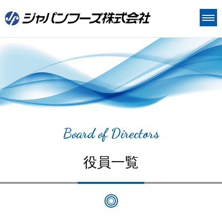
価値づくり
Value 1 技術
ジャパンフーズについて
Value 2 品質
ジャパンフーズについて
CSR
Value 3 人
企業理念
CSR
IR
Board of Directors
会社概要
環境
IR情報
採用情報
沿革
社会
役員一覧
経営方針
お問い合わせ
事業内容
ガバナンス
個人投資家の皆様へ
工場案内
IR資料
組織体制
株式情報