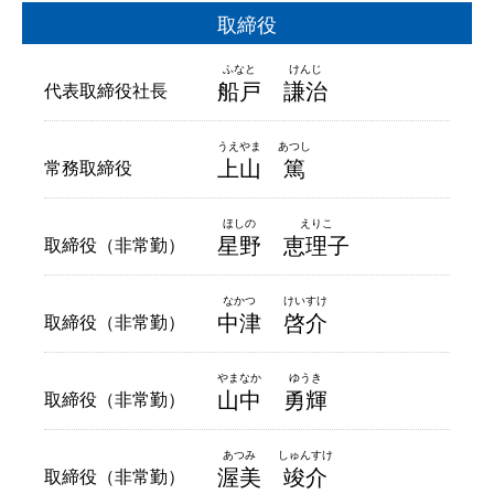
役員一覧
取締役
ESG関連
関連会社
IRニュース
船戸
謙治
代表取締役社長
電子公告
FAQ
上山
篤
常務取締役
星野
恵理子
取締役（非常勤）
中津
啓介
取締役（非常勤）
山中
勇輝
取締役（非常勤）
渥美
竣介
取締役（非常勤）